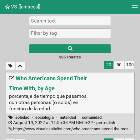
VS [[enlaces]]
Tag cloud
Picture wall
Daily
RSS Feed
Logi
285
shaares
20
50
100
Who Americans Spend Their
Time With, by Age
porcentaje de tiempo que pasamos
con otras personas (o solos) en
función de la edad.
soledad
·
sociología
·
natalidad
·
comunidad
August 19, 2022 at 11:55:38 PM GMT+2 * ·
permalink
https://www.visualcapitalist.com/who-americans-spend-the-most-time-with-by-age/