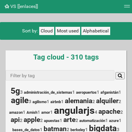
VS [[enlaces]]
Tag cloud
Picture wall
Daily
RSS Feed
Logi
Sort by:
Cloud
Most used
Alphabetical
Tag cloud - 310 tags
5g
3
1
1
1
administración_de_sistemas
aeropuertos
afganistán
agile
alemania
alquiler
3
1
1
2
2
agilismo
airbnb
angularjs
apache
1
1
1
4
2
amazon
Amish
amor
api
apple
arte
2
2
1
2
1
1
apuestas
automatización
azure
bigdata
batman
1
2
1
3
bases_de_datos
berkeley