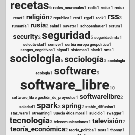
recetas
6
1
1
1
redes_neuronales
redis
redux
redux
rss
religión
1
2
1
1
1
1
3
react
republica
rest
rgpd
rock
rusia
1
2
1
1
1
1
rumanía
salud
savater
schopenhauer
scrum
seguridad
security
2
5
1
seguridad mfa
1
1
1
selectividad
semver
serbia europa geopolítica
1
1
1
1
1
sesgos_cognitivos
signal
sistemas
slack
sms
sociologia
sociología
5
3
sociologia
software
1
5
ecologia
software_libre
10
softwarelibre
1
2
software_libre gestión_de_proyectos
spark
spring
1
3
2
1
soledad
stable_diffusion
1
1
1
1
1
star_wars
streaming
Suecia ética moral
suicidio
swagger
tecnología
televisión
3
1
2
telecomunicaciones
teoría_económica
2
1
1
1
teoría_política
tests
thonny