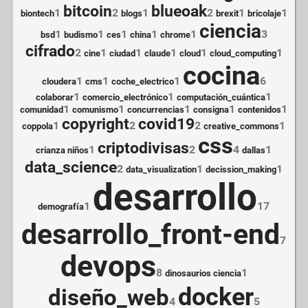
bitcoin
blueoak
1
2
1
2
1
1
biontech
blogs
brexit
bricolaje
ciencia
1
1
1
1
1
3
bsd
budismo
ces
china
chrome
cifrado
2
1
1
1
1
1
cine
ciudad
claude
cloud
cloud_computing
cocina
1
1
1
6
cloudera
cms
coche_electrico
1
1
1
colaborar
comercio_electrónico
computación_cuántica
1
1
1
1
1
comunidad
comunismo
concurrencias
consigna
contenidos
copyright
covid19
1
2
2
1
coppola
creative_commons
css
criptodivisas
1
2
4
1
crianza niños
dallas
data_science
2
1
1
data_visualization
decission_making
desarrollo
1
17
demografía
desarrollo_front-end
7
devops
8
1
dinosaurios ciencia
docker
diseño_web
4
5