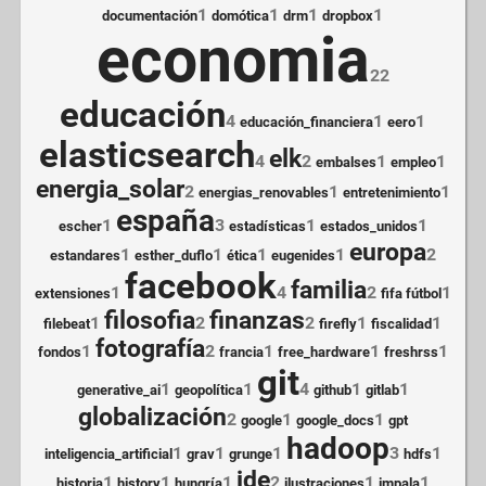
1
1
1
1
documentación
domótica
drm
dropbox
economia
22
educación
4
1
1
educación_financiera
eero
elasticsearch
elk
4
2
1
1
embalses
empleo
energia_solar
2
1
1
energias_renovables
entretenimiento
españa
1
3
1
1
escher
estadísticas
estados_unidos
europa
1
1
1
1
2
estandares
esther_duflo
ética
eugenides
facebook
familia
1
4
2
1
extensiones
fifa fútbol
filosofia
finanzas
1
2
2
1
1
filebeat
firefly
fiscalidad
fotografía
1
2
1
1
1
fondos
francia
free_hardware
freshrss
git
1
1
4
1
1
generative_ai
geopolítica
github
gitlab
globalización
2
1
1
google
google_docs
gpt
hadoop
1
1
1
3
1
inteligencia_artificial
grav
grunge
hdfs
ide
1
1
1
2
1
1
historia
history
hungría
ilustraciones
impala