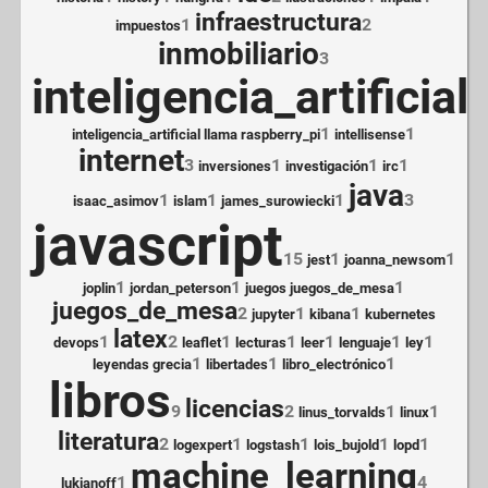
infraestructura
1
2
impuestos
inmobiliario
3
inteligencia_artificial
8
1
1
inteligencia_artificial llama raspberry_pi
intellisense
internet
3
1
1
1
inversiones
investigación
irc
java
1
1
1
3
isaac_asimov
islam
james_surowiecki
javascript
15
1
1
jest
joanna_newsom
1
1
1
joplin
jordan_peterson
juegos juegos_de_mesa
juegos_de_mesa
2
1
1
jupyter
kibana
kubernetes
latex
1
2
1
1
1
1
1
devops
leaflet
lecturas
leer
lenguaje
ley
1
1
1
leyendas grecia
libertades
libro_electrónico
libros
licencias
9
2
1
1
linus_torvalds
linux
literatura
2
1
1
1
1
logexpert
logstash
lois_bujold
lopd
machine_learning
1
4
lukianoff