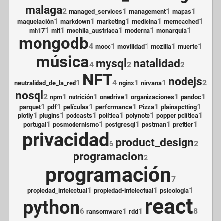
malaga
2
1
1
1
managed_services
management
mapas
1
1
1
1
1
maquetación
markdown
marketing
medicina
memcached
1
1
1
1
1
mh17
mit
mochila_austriaca
moderna
monarquía
mongodb
4
1
1
1
1
mooc
movilidad
mozilla
muerte
música
mysql
natalidad
4
2
2
NFT
nodejs
1
4
1
1
2
neutralidad_de_la_red
nginx
nirvana
nosql
2
1
1
1
1
1
npm
nutrición
onedrive
organizaciones
pandoc
1
1
1
1
1
1
parquet
pdf
películas
performance
Pizza
plainspotting
1
1
1
1
1
1
plotly
plugins
podcasts
política
polynote
popper política
1
1
1
1
1
portugal
posmodernismo
postgresql
postman
prettier
privacidad
product_design
6
2
programacion
2
programación
7
1
1
1
propiedad_intelectual
propiedad-intelectual
psicología
react
python
6
1
1
8
ransomware
rdd